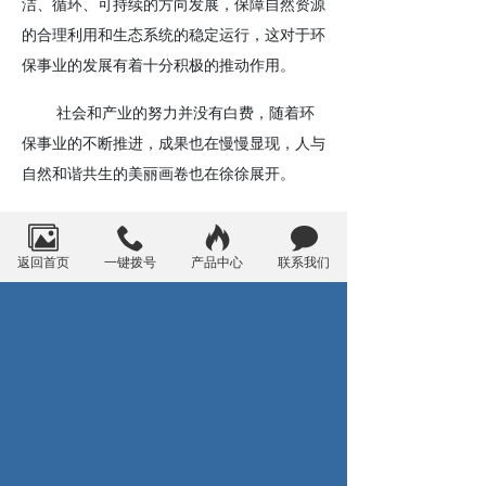
洁、循环、可持续的方向发展，保障自然资源
的合理利用和生态系统的稳定运行，这对于环
保事业的发展有着十分积极的推动作用。
社会和产业的努力并没有白费，随着环
保事业的不断推进，成果也在慢慢显现，人与
自然和谐共生的美丽画卷也在徐徐展开。
我们与自然环境休戚与共，而人类的可
返回首页
一键拨号
产品中心
联系我们
贵之处在于能够运用智慧去承担起自然发展的
责任，不管是企业在绿色环保上的投入，还是
整个社会在践行绿色发展上的推进，都在逐渐
扭转着环境恶化的局面，作为其中的重要参与
者，
高压磁力泵
企业也将成为绿色未来的重要
成员，必须摒弃损害甚至破坏生态环境的发展
模式和做法，推动我国环境保护事业取得更为
明显的成效。（文/SUNMEDIA）